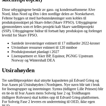
Disse utbyggingene består av gass- og kondensatfunnene Alve
Nord, Idun Nord og Ørn i den nordlige delen av Norskehavet.
Feltene bygges ut med havbunnsløsninger som kobles til
produksjonsskipet på Skarv-feltet (Skarv FPSO). Utbyggingene
gjennomføres som et felles prosjekt kalt Skarv satellittprosjekt
(SSP). Utbyggingene bidrar til fortsatt høy produksjon og forlenget
levetid for Skarv FPSO.
Samlede investeringer estimert til 17 milliarder 2022-kroner
Utvinnbare ressurser estimert til 120 mmboe
Produksjonsstart planlagt i 2027
Lisenspartnere er Aker BP, Equinor, PGNiG Upstream
Norway og Wintershall DEA
Utsirahøyden
Tre satellittprosjekter skal utnytte kapasiteten på Edvard Grieg og
Ivar Aasen på Utsirahøyden i Nordsjøen. Nye navn blir tatt i bruk
for lisensgrupper og innretninger. Symra (tidligere Lille Prinsen) blir
en tie-in til Ivar Aasen mens Solveig fase 2 og Troldhaugen
(tidligere Rolvsnes) skal kobles opp til Edvard Grieg-plattformen.
For Solveig Fase 2 leveres en underretning til OED, ikke egen
PUD.