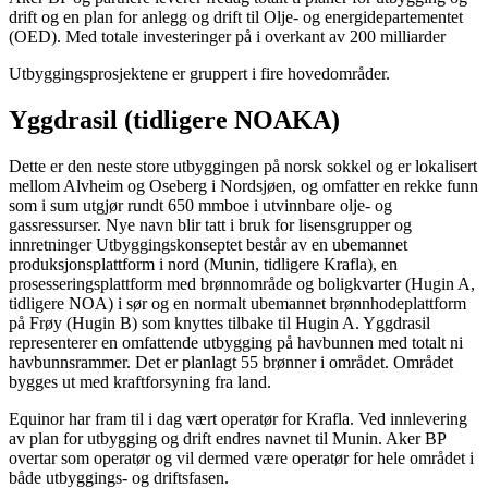
drift og en plan for anlegg og drift til Olje- og energidepartementet
(OED). Med totale investeringer på i overkant av 200 milliarder
Utbyggingsprosjektene er gruppert i fire hovedområder.
Yggdrasil (tidligere NOAKA)
Dette er den neste store utbyggingen på norsk sokkel og er lokalisert
mellom Alvheim og Oseberg i Nordsjøen, og omfatter en rekke funn
som i sum utgjør rundt 650 mmboe i utvinnbare olje- og
gassressurser. Nye navn blir tatt i bruk for lisensgrupper og
innretninger Utbyggingskonseptet består av en ubemannet
produksjonsplattform i nord (Munin, tidligere Krafla), en
prosesseringsplattform med brønnområde og boligkvarter (Hugin A,
tidligere NOA) i sør og en normalt ubemannet brønnhodeplattform
på Frøy (Hugin B) som knyttes tilbake til Hugin A. Yggdrasil
representerer en omfattende utbygging på havbunnen med totalt ni
havbunnsrammer. Det er planlagt 55 brønner i området. Området
bygges ut med kraftforsyning fra land.
Equinor har fram til i dag vært operatør for Krafla. Ved innlevering
av plan for utbygging og drift endres navnet til Munin. Aker BP
overtar som operatør og vil dermed være operatør for hele området i
både utbyggings- og driftsfasen.