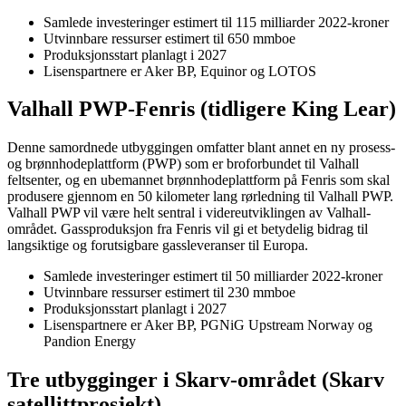
Samlede investeringer estimert til 115 milliarder 2022-kroner
Utvinnbare ressurser estimert til 650 mmboe
Produksjonsstart planlagt i 2027
Lisenspartnere er Aker BP, Equinor og LOTOS
Valhall PWP-Fenris (tidligere King Lear)
Denne samordnede utbyggingen omfatter blant annet en ny prosess-
og brønnhodeplattform (PWP) som er broforbundet til Valhall
feltsenter, og en ubemannet brønnhodeplattform på Fenris som skal
produsere gjennom en 50 kilometer lang rørledning til Valhall PWP.
Valhall PWP vil være helt sentral i videreutviklingen av Valhall-
området. Gassproduksjon fra Fenris vil gi et betydelig bidrag til
langsiktige og forutsigbare gassleveranser til Europa.
Samlede investeringer estimert til 50 milliarder 2022-kroner
Utvinnbare ressurser estimert til 230 mmboe
Produksjonsstart planlagt i 2027
Lisenspartnere er Aker BP, PGNiG Upstream Norway og
Pandion Energy
Tre utbygginger i Skarv-området (Skarv
satellittprosjekt)