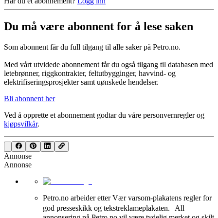
Har du et abonnement?
Logg inn
Du må være abonnent for å lese saken
Som abonnent får du full tilgang til alle saker på Petro.no.
Med vårt utvidede abonnement får du også tilgang til databasen med
letebrønner, riggkontrakter, feltutbygginger, havvind- og
elektrifiseringsprosjekter samt uønskede hendelser.
Bli abonnent her
Ved å opprette et abonnement godtar du våre
personvernregler
og
kjøpsvilkår
.
Annonse
Annonse
Petro.no arbeider etter Vær varsom-plakatens regler for
god presseskikk og tekstreklameplakaten. All
annonsering på Petro.no vil være tydelig merket og skilt