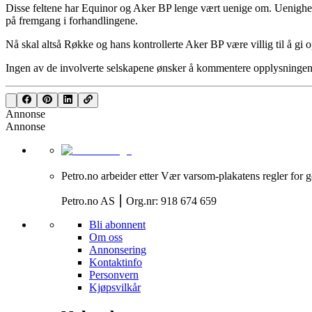
Disse feltene har Equinor og Aker BP lenge vært uenige om. Uenighete
på fremgang i forhandlingene.
Nå skal altså Røkke og hans kontrollerte Aker BP være villig til å g
Ingen av de involverte selskapene ønsker å kommentere opplysningene
Annonse
Annonse
Petro.no arbeider etter Vær varsom-plakatens regler for g
Petro.no AS ⎮ Org.nr: 918 674 659
Bli abonnent
Om oss
Annonsering
Kontaktinfo
Personvern
Kjøpsvilkår