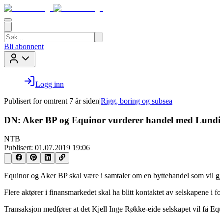
Bli abonnent
Logg inn
Publisert for
omtrent 7 år siden
|
Rigg, boring og subsea
DN: Aker BP og Equinor vurderer handel med Lund
NTB
Publisert:
01.07.2019 19:06
Equinor og Aker BP skal være i samtaler om en byttehandel som vil gj
Flere aktører i finansmarkedet skal ha blitt kontaktet av selskapene i
Transaksjon medfører at det Kjell Inge Røkke-eide selskapet vil få E