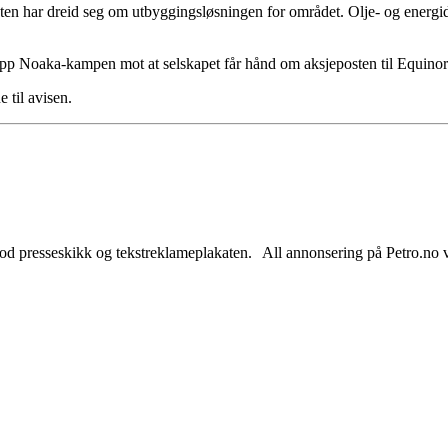
n har dreid seg om utbyggingsløsningen for området. Olje- og energidep
i opp Noaka-kampen mot at selskapet får hånd om aksjeposten til Equino
 til avisen.
od presseskikk og tekstreklameplakaten. All annonsering på Petro.no vil