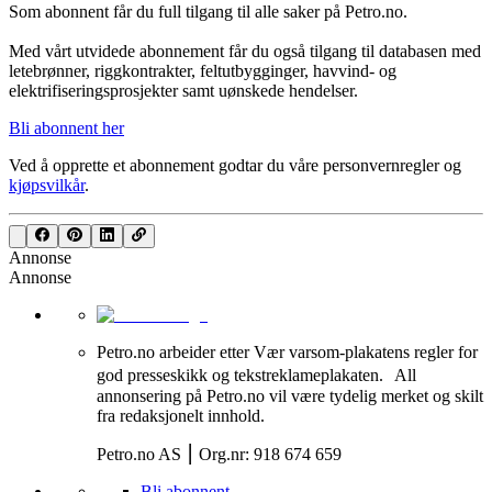
Som abonnent får du full tilgang til alle saker på Petro.no.
Med vårt utvidede abonnement får du også tilgang til databasen med
letebrønner, riggkontrakter, feltutbygginger, havvind- og
elektrifiseringsprosjekter samt uønskede hendelser.
Bli abonnent her
Ved å opprette et abonnement godtar du våre
personvernregler
og
kjøpsvilkår
.
Annonse
Annonse
Petro.no arbeider etter Vær varsom-plakatens regler for
god presseskikk og tekstreklameplakaten. All
annonsering på Petro.no vil være tydelig merket og skilt
fra redaksjonelt innhold.
Petro.no AS ⎮ Org.nr: 918 674 659
Bli abonnent