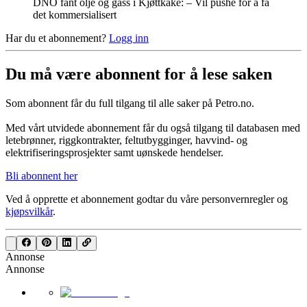
DNO fant olje og gass i Kjøttkake: – Vil pushe for å få
det kommersialisert
Har du et abonnement?
Logg inn
Du må være abonnent for å lese saken
Som abonnent får du full tilgang til alle saker på Petro.no.
Med vårt utvidede abonnement får du også tilgang til databasen med
letebrønner, riggkontrakter, feltutbygginger, havvind- og
elektrifiseringsprosjekter samt uønskede hendelser.
Bli abonnent her
Ved å opprette et abonnement godtar du våre
personvernregler
og
kjøpsvilkår
.
Annonse
Annonse