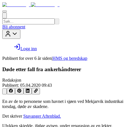
Bli abonnent
Logg inn
Publisert for
over 6 år siden
|
HMS og beredskap
Døde etter fall fra ankerhåndterer
Redaksjon
Publisert:
05.04.2020 09:43
En av de to personene som havnet i sjøen ved Mekjarvik industrikai
torsdag, døde av skadene.
Det skriver
Stavanger Aftenblad.
Ulykken skjedde, ifølge avisen, under reparasjon av en lekter.