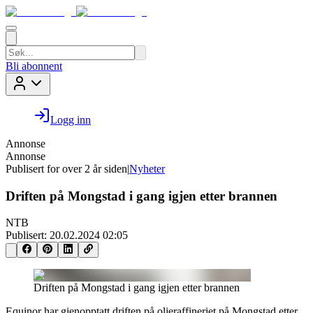
Bli abonnent
Logg inn
Annonse
Annonse
Publisert for
over 2 år siden
|
Nyheter
Driften på Mongstad i gang igjen etter brannen
NTB
Publisert:
20.02.2024 02:05
Driften på Mongstad i gang igjen etter brannen
Equinor har gjenopptatt driften på oljeraffineriet på Mongstad etter