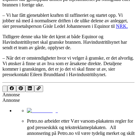
brannen i forrige uke.
– Vi har fått gjenetablert kraften til raffineriet og startet opp. Vi
jobber nå med å normalisere driften i de ulike delene av anlegget,
sier pressetalsperson Gisle Ledel Johannessen i Equinor til
NRK.
Tidligere denne uka ble det kjent at både Equinor og
Havindustritilsynet skal granske brannen. Havindustritilsynet har
sendt et team av gårde, opplyser de.
– Når det er omstendigheter hvor vi velger å granske, er det alvorlig.
Vi ønsker å finne ut av hva som er årsakene direkte. Detaljene
kommer i granskingen, det er jo det vi skal finne ut av, sier
pressekontakt Eileen Brundtland i Havindustritilsynet.
Annonse
Annonse
Petro.no arbeider etter Vær varsom-plakatens regler for
god presseskikk og tekstreklameplakaten. All
annonsering på Petro.no vil være tydelig merket og skilt