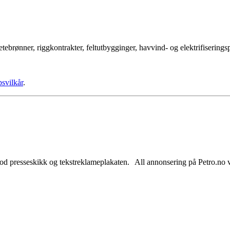
tebrønner, riggkontrakter, feltutbygginger, havvind- og elektrifisering
psvilkår
.
od presseskikk og tekstreklameplakaten. All annonsering på Petro.no vil