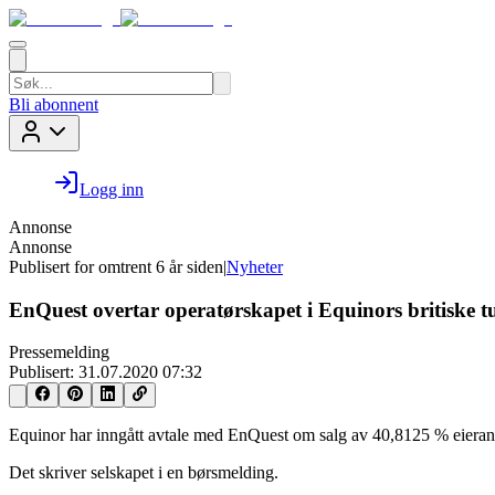
Bli abonnent
Logg inn
Annonse
Annonse
Publisert for
omtrent 6 år siden
|
Nyheter
EnQuest overtar operatørskapet i Equinors britiske t
Pressemelding
Publisert:
31.07.2020 07:32
Equinor har inngått avtale med EnQuest om salg av 40,8125 % eierandel
Det skriver selskapet i en børsmelding.