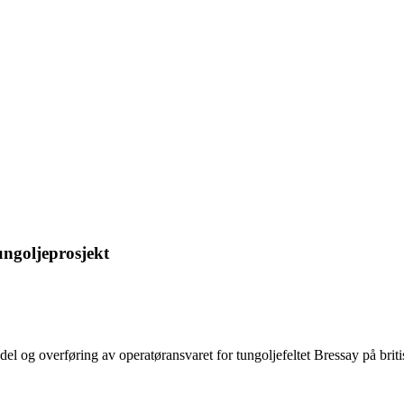
ungoljeprosjekt
 og overføring av operatøransvaret for tungoljefeltet Bressay på briti