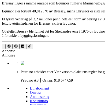
Bressay ligger i samme område som Equinors fullførte Mariner-utbyggi
Equinor eier fortsatt 40,8125 % av Bressay, mens Chrysaor er siste sel
Et første vederlag på 2,2 millioner pund betales i form av bæring av 
feltutbyggingsplanen for Bressay, skriver Equinor.
Oljefeltet Bressay ble funnet øst for Shetlandsøyene i 1976 og Equino
å forenkle utbyggingsløsningen.
Annonse
Annonse
Petro.no arbeider etter Vær varsom-plakatens regler for g
Petro.no AS ⎮ Org.nr: 918 674 659
Bli abonnent
Om oss
Annonsering
Kontaktinfo