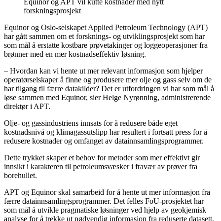
Equinor og APT vil kutte kostnader med nytt
forskningsprosjekt
Equinor og Oslo-selskapet Applied Petroleum Technology (APT)
har gått sammen om et forsknings- og utviklingsprosjekt som har
som mål å erstatte kostbare prøvetakinger og loggeoperasjoner fra
brønner med en mer kostnadseffektiv løsning.
– Hvordan kan vi hente ut mer relevant informasjon som hjelper
operatørselskaper å finne og produsere mer olje og gass selv om de
har tilgang til færre datakilder? Det er utfordringen vi har som mål å
løse sammen med Equinor, sier Helge Nyrønning, administrerende
direktør i APT.
Olje- og gassindustriens innsats for å redusere både eget
kostnadsnivå og klimagassutslipp har resultert i fortsatt press for å
redusere kostnader og omfanget av datainnsamlingsprogrammer.
Dette trykket skaper et behov for metoder som mer effektivt gir
innsikt i karakteren til petroleumsvæsker i fravær av prøver fra
borehullet.
APT og Equinor skal samarbeid for å hente ut mer informasjon fra
færre datainnsamlingsprogrammer. Det felles FoU-prosjektet har
som mål å utvikle pragmatiske løsninger ved hjelp av geokjemisk
analyse for å trekke ut nødvendig informasjon fra reduserte datasett,