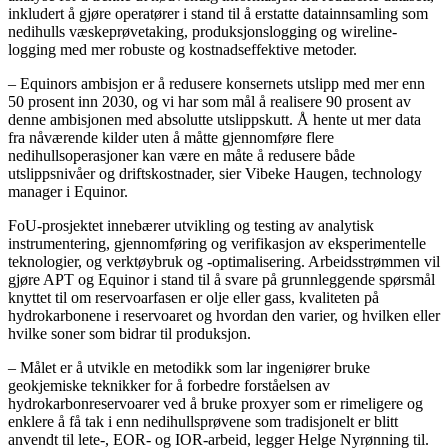
inkludert å gjøre operatører i stand til å erstatte datainnsamling som
nedihulls væskeprøvetaking, produksjonslogging og wireline-
logging med mer robuste og kostnadseffektive metoder.
– Equinors ambisjon er å redusere konsernets utslipp med mer enn
50 prosent inn 2030, og vi har som mål å realisere 90 prosent av
denne ambisjonen med absolutte utslippskutt. Å hente ut mer data
fra nåværende kilder uten å måtte gjennomføre flere
nedihullsoperasjoner kan være en måte å redusere både
utslippsnivåer og driftskostnader, sier Vibeke Haugen, technology
manager i Equinor.
FoU-prosjektet innebærer utvikling og testing av analytisk
instrumentering, gjennomføring og verifikasjon av eksperimentelle
teknologier, og verktøybruk og -optimalisering. Arbeidsstrømmen vil
gjøre APT og Equinor i stand til å svare på grunnleggende spørsmål
knyttet til om reservoarfasen er olje eller gass, kvaliteten på
hydrokarbonene i reservoaret og hvordan den varier, og hvilken eller
hvilke soner som bidrar til produksjon.
– Målet er å utvikle en metodikk som lar ingeniører bruke
geokjemiske teknikker for å forbedre forståelsen av
hydrokarbonreservoarer ved å bruke proxyer som er rimeligere og
enklere å få tak i enn nedihullsprøvene som tradisjonelt er blitt
anvendt til lete-, EOR- og IOR-arbeid, legger Helge Nyrønning til.