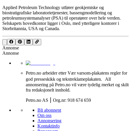
Applied Petroleum Technology utfører geokjemiske og
biostratigrafiske laboratorietjenester, bassengmodellering og
petroleumssystemanalyser (PSA) til operatører over hele verden.
Selskapets hovedkontor ligger i Oslo, med ytterligere kontorer i
Storbritannia, USA og Canada.
Annonse
Annonse
Petro.no arbeider etter Vær varsom-plakatens regler for
god presseskikk og tekstreklameplakaten. All
annonsering på Petro.no vil være tydelig merket og skilt
fra redaksjonelt innhold.
Petro.no AS ⎮ Org.nr: 918 674 659
Bli abonnent
Om oss
Annonsering
Kontaktinfo