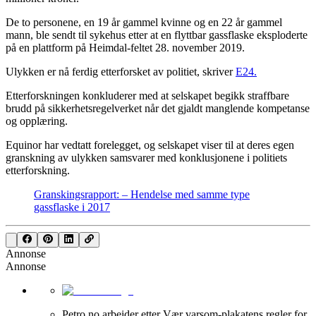
De to personene, en 19 år gammel kvinne og en 22 år gammel
mann, ble sendt til sykehus etter at en flyttbar gassflaske eksploderte
på en plattform på Heimdal-feltet 28. november 2019.
Ulykken er nå ferdig etterforsket av politiet, skriver
E24.
Etterforskningen konkluderer med at selskapet begikk straffbare
brudd på sikkerhetsregelverket når det gjaldt manglende kompetanse
og opplæring.
Equinor har vedtatt forelegget, og selskapet viser til at deres egen
granskning av ulykken samsvarer med konklusjonene i politiets
etterforskning.
Granskingsrapport: – Hendelse med samme type
gassflaske i 2017
Annonse
Annonse
Petro.no arbeider etter Vær varsom-plakatens regler for