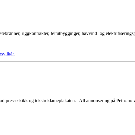
tebrønner, riggkontrakter, feltutbygginger, havvind- og elektrifisering
psvilkår
.
od presseskikk og tekstreklameplakaten. All annonsering på Petro.no vil