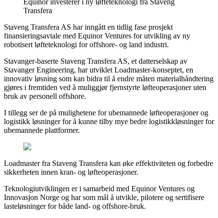
Equinor investerer i ny løfteteknologi fra Staveng
Transfera
Staveng Transfera AS har inngått en tidlig fase prosjekt
finansieringsavtale med Equinor Ventures for utvikling av ny
robotisert løfteteknologi for offshore- og land industri.
Stavanger-baserte Staveng Transfera AS, et datterselskap av
Stavanger Engineering, har utviklet Loadmaster-konseptet, en
innovativ løsning som kan bidra til å endre måten materialhåndtering
gjøres i fremtiden ved å muliggjør fjernstyrte løfteoperasjoner uten
bruk av personell offshore.
I tillegg ser de på mulighetene for ubemannede løfteoperasjoner og
logistikk løsninger for å kunne tilby mye bedre logistikkløsninger for
ubemannede plattformer.
Loadmaster fra Staveng Transfera kan øke effektiviteten og forbedre
sikkerheten innen kran- og løfteoperasjoner.
Teknologiutviklingen er i samarbeid med Equinor Ventures og
Innovasjon Norge og har som mål å utvikle, pilotere og sertifisere
lasteløsninger for både land- og offshore-bruk.