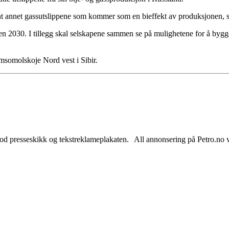
t annet gassutslippene som kommer som en bieffekt av produksjonen, s
en 2030. I tillegg skal selskapene sammen se på mulighetene for å bygge
msomolskoje Nord vest i Sibir.
od presseskikk og tekstreklameplakaten. All annonsering på Petro.no vil