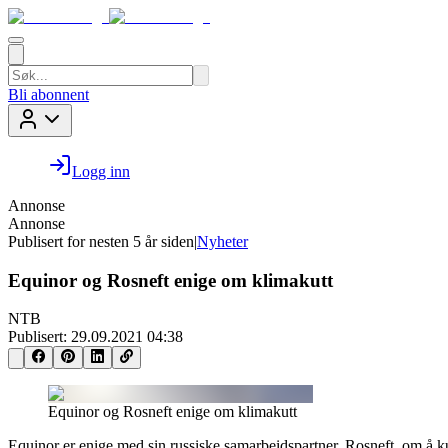
Bli abonnent
Logg inn
Annonse
Annonse
Publisert for
nesten 5 år siden
|
Nyheter
Equinor og Rosneft enige om klimakutt
NTB
Publisert:
29.09.2021 04:38
Equinor og Rosneft enige om klimakutt
Equinor er enige med sin russiske samarbeidspartner, Rosneft, om å ku