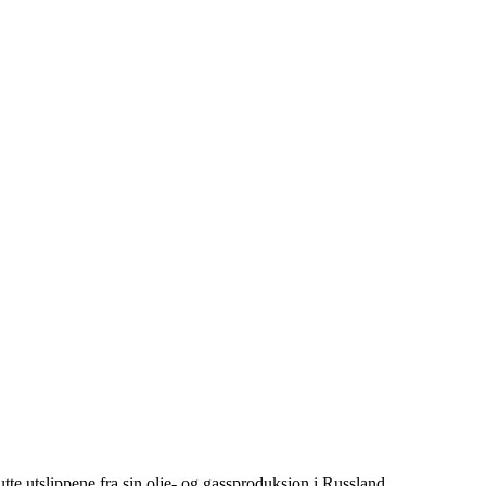
tte utslippene fra sin olje- og gassproduksjon i Russland.