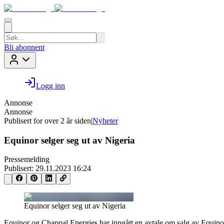
Bli abonnent
Logg inn
Annonse
Annonse
Publisert for
over 2 år siden
|
Nyheter
Equinor selger seg ut av Nigeria
Pressemelding
Publisert:
29.11.2023 16:24
Equinor selger seg ut av Nigeria
Equinor og Chappal Energies har inngått en avtale om salg av Equinor