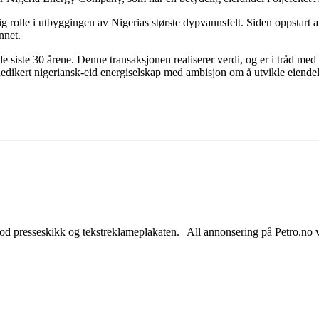
elig rolle i utbyggingen av Nigerias største dypvannsfelt. Siden oppstar
nnet.
de siste 30 årene. Denne transaksjonen realiserer verdi, og er i tråd med
edikert nigeriansk-eid energiselskap med ambisjon om å utvikle eiendel
od presseskikk og tekstreklameplakaten. All annonsering på Petro.no vil