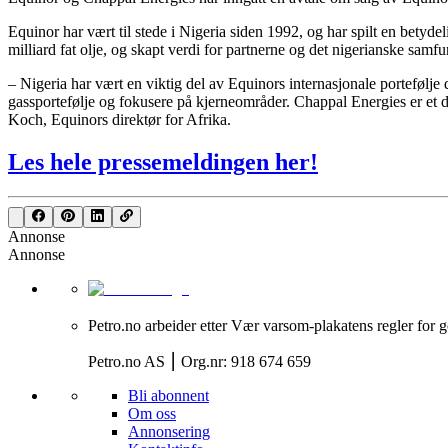
Equinor har vært til stede i Nigeria siden 1992, og har spilt en betyd
milliard fat olje, og skapt verdi for partnerne og det nigerianske samfu
– Nigeria har vært en viktig del av Equinors internasjonale portefølje 
gassportefølje og fokusere på kjerneområder. Chappal Energies er et d
Koch, Equinors direktør for Afrika.
Les hele pressemeldingen her!
Annonse
Annonse
Petro.no arbeider etter Vær varsom-plakatens regler for g
Petro.no AS ⎮ Org.nr: 918 674 659
Bli abonnent
Om oss
Annonsering