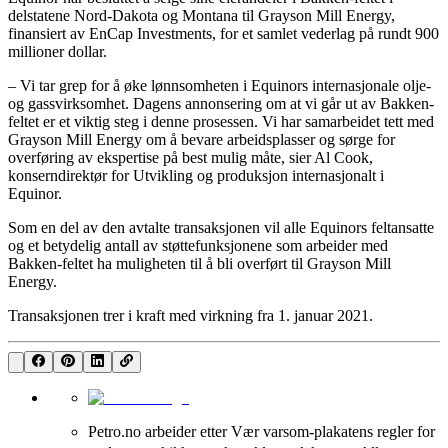
delstatene Nord-Dakota og Montana til Grayson Mill Energy,
finansiert av EnCap Investments, for et samlet vederlag på rundt 900
millioner dollar.
– Vi tar grep for å øke lønnsomheten i Equinors internasjonale olje-
og gassvirksomhet. Dagens annonsering om at vi går ut av Bakken-
feltet er et viktig steg i denne prosessen. Vi har samarbeidet tett med
Grayson Mill Energy om å bevare arbeidsplasser og sørge for
overføring av ekspertise på best mulig måte, sier Al Cook,
konserndirektør for Utvikling og produksjon internasjonalt i
Equinor.
Som en del av den avtalte transaksjonen vil alle Equinors feltansatte
og et betydelig antall av støttefunksjonene som arbeider med
Bakken-feltet ha muligheten til å bli overført til Grayson Mill
Energy.
Transaksjonen trer i kraft med virkning fra 1. januar 2021.
Petro.no arbeider etter Vær varsom-plakatens regler for