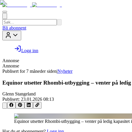
Bli abonnent
Logg inn
Annonse
Annonse
Publisert for
7 måneder siden
|
Nyheter
Equinor utsetter Rhombi-utbygging – venter på ledig
Glenn Stangeland
Publisert:
23.01.2026 08:13
Equinor utsetter Rhombi-utbygging – venter på ledig kapasitet 
Har du et abonnement?
Logg inn