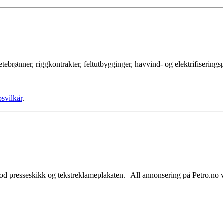
tebrønner, riggkontrakter, feltutbygginger, havvind- og elektrifisering
psvilkår
.
od presseskikk og tekstreklameplakaten. All annonsering på Petro.no vil