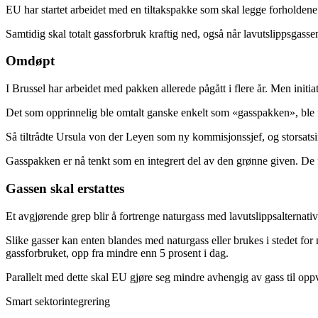
EU har startet arbeidet med en tiltakspakke som skal legge forholdene 
Samtidig skal totalt gassforbruk kraftig ned, også når lavutslippsgasse
Omdøpt
I Brussel har arbeidet med pakken allerede pågått i flere år. Men initia
Det som opprinnelig ble omtalt ganske enkelt som «gasspakken», ble 
Så tiltrådte Ursula von der Leyen som ny kommisjonssjef, og storsatsin
Gasspakken er nå tenkt som en integrert del av den grønne given. De før
Gassen skal erstattes
Et avgjørende grep blir å fortrenge naturgass med lavutslippsalternati
Slike gasser kan enten blandes med naturgass eller brukes i stedet fo
gassforbruket, opp fra mindre enn 5 prosent i dag.
Parallelt med dette skal EU gjøre seg mindre avhengig av gass til opp
Smart sektorintegrering