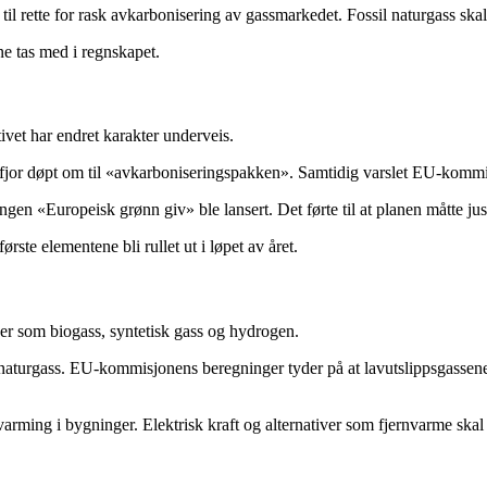
til rette for rask avkarbonisering av gassmarkedet. Fossil naturgass skal
ne tas med i regnskapet.
tivet har endret karakter underveis.
fjor døpt om til «avkarboniseringspakken». Samtidig varslet EU-kommi
gen «Europeisk grønn giv» ble lansert. Det førte til at planen måtte ju
ste elementene bli rullet ut i løpet av året.
ver som biogass, syntetisk gass og hydrogen.
r naturgass. EU-kommisjonens beregninger tyder på at lavutslippsgassen
varming i bygninger. Elektrisk kraft og alternativer som fjernvarme sk