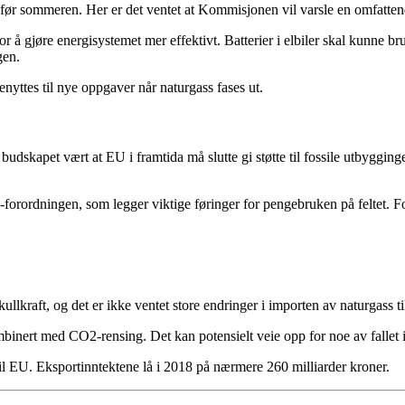
ede før sommeren. Her er det ventet at Kommisjonen vil varsle en omfatt
å gjøre energisystemet mer effektivt. Batterier i elbiler skal kunne br
gen.
nyttes til nye oppgaver når naturgass fases ut.
dskapet vært at EU i framtida må slutte gi støtte til fossile utbygginge
rordningen, som legger viktige føringer for pengebruken på feltet. For
e kullkraft, og det er ikke ventet store endringer i importen av naturgass 
inert med CO2-rensing. Det kan potensielt veie opp for noe av fallet i
til EU. Eksportinntektene lå i 2018 på nærmere 260 milliarder kroner.