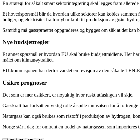
En strategi for såkalt smart sektorintegrering skal legges fram aller
Et hovedspørsmål blir da hvordan ulike sektorer kan kobles sammen for 
boliger, og elektrisitet fra fornybar kraft til produksjon av grønt hydro
Samtidig må gassrørnettet oppgraderes og bygges om slik at det kan be
Nye budsjettregler
Et annet spørsmål er hvordan EU skal bruke budsjettmidlene. Her har bu
målet om klimanøytralitet.
EU-kommisjonen har derfor varslet en revisjon av den såkalte TEN-E-fo
Usikre prognoser
Det som er mer usikkert, er nøyaktig hvor raskt utfasingen vil skje.
Gasskraft har fortsatt en viktig rolle å spille i innsatsen for å fortreng
Naturgass kan også brukes som råstoff i produksjon av hydrogen, komb
Norge står i dag for omtrent en tredel av naturgassen som importeres 