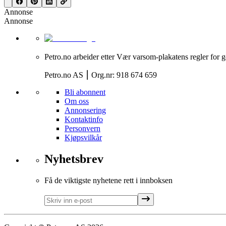
Annonse
Annonse
Petro.no arbeider etter Vær varsom-plakatens regler for g
Petro.no AS ⎮ Org.nr: 918 674 659
Bli abonnent
Om oss
Annonsering
Kontaktinfo
Personvern
Kjøpsvilkår
Nyhetsbrev
Få de viktigste nyhetene rett i innboksen