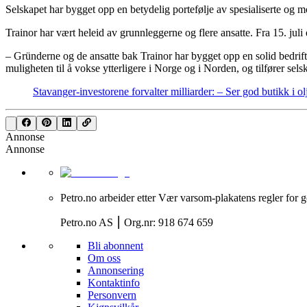
Selskapet har bygget opp en betydelig portefølje av spesialiserte og mo
Trainor har vært heleid av grunnleggerne og flere ansatte. Fra 15. juli
– Gründerne og de ansatte bak Trainor har bygget opp en solid bedrift o
muligheten til å vokse ytterligere i Norge og i Norden, og tilfører se
Stavanger-investorene forvalter milliarder: – Ser god butikk i olje
Annonse
Annonse
Petro.no arbeider etter Vær varsom-plakatens regler for g
Petro.no AS ⎮ Org.nr: 918 674 659
Bli abonnent
Om oss
Annonsering
Kontaktinfo
Personvern