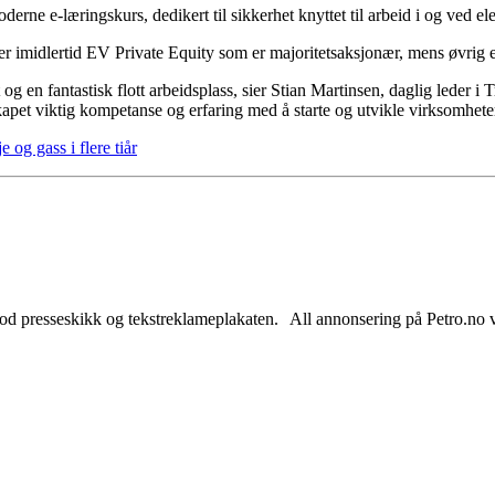
derne e-læringskurs, dedikert til sikkerhet knyttet til arbeid i og ved e
 er imidlertid EV Private Equity som er majoritetsaksjonær, mens øvrig ei
g en fantastisk flott arbeidsplass, sier Stian Martinsen, daglig leder i T
lskapet viktig kompetanse og erfaring med å starte og utvikle virksomhe
 og gass i flere tiår
od presseskikk og tekstreklameplakaten. All annonsering på Petro.no vil