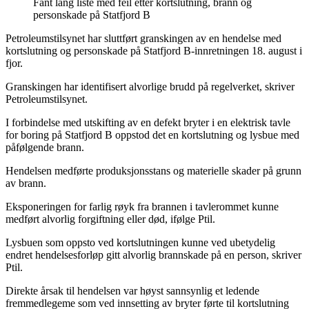
Fant lang liste med feil etter kortslutning, brann og
personskade på Statfjord B
Petroleumstilsynet har sluttført granskingen av en hendelse med
kortslutning og personskade på Statfjord B-innretningen 18. august i
fjor.
Granskingen har identifisert alvorlige brudd på regelverket, skriver
Petroleumstilsynet.
I forbindelse med utskifting av en defekt bryter i en elektrisk tavle
for boring på Statfjord B oppstod det en kortslutning og lysbue med
påfølgende brann.
Hendelsen medførte produksjonsstans og materielle skader på grunn
av brann.
Eksponeringen for farlig røyk fra brannen i tavlerommet kunne
medført alvorlig forgiftning eller død, ifølge Ptil.
Lysbuen som oppsto ved kortslutningen kunne ved ubetydelig
endret hendelsesforløp gitt alvorlig brannskade på en person, skriver
Ptil.
Direkte årsak til hendelsen var høyst sannsynlig et ledende
fremmedlegeme som ved innsetting av bryter førte til kortslutning