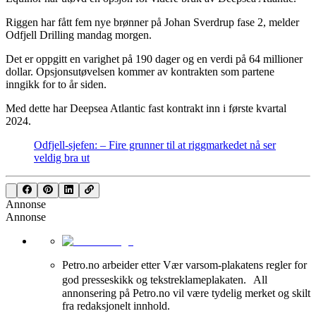
Riggen har fått fem nye brønner på Johan Sverdrup fase 2, melder
Odfjell Drilling mandag morgen.
Det er oppgitt en varighet på 190 dager og en verdi på 64 millioner
dollar. Opsjonsutøvelsen kommer av kontrakten som partene
inngikk for to år siden.
Med dette har Deepsea Atlantic fast kontrakt inn i første kvartal
2024.
Odfjell-sjefen: – Fire grunner til at riggmarkedet nå ser
veldig bra ut
Annonse
Annonse
Petro.no arbeider etter Vær varsom-plakatens regler for
god presseskikk og tekstreklameplakaten. All
annonsering på Petro.no vil være tydelig merket og skilt
fra redaksjonelt innhold.