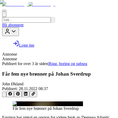
Bli abonnent
Logg inn
Annonse
Annonse
Publisert for
over 3 år siden
|
Rigg, boring og subsea
Får fem nye brønner på Johan Sverdrup
John Økland
Publisert:
28.11.2022 08:37
Får fem nye brønner på Johan Sverdrup
Equinor har utøvd en opsjon for videre bruk av Deepsea Atlantic.