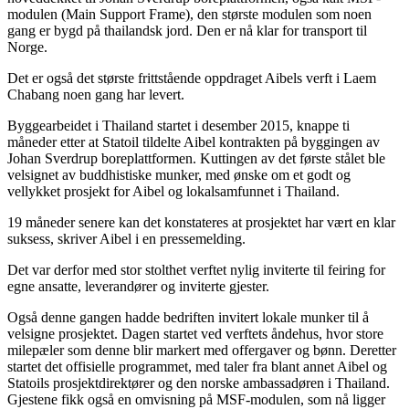
modulen (Main Support Frame), den største modulen som noen
gang er bygd på thailandsk jord. Den er nå klar for transport til
Norge.
Det er også det største frittstående oppdraget Aibels verft i Laem
Chabang noen gang har levert.
Byggearbeidet i Thailand startet i desember 2015, knappe ti
måneder etter at Statoil tildelte Aibel kontrakten på byggingen av
Johan Sverdrup boreplattformen. Kuttingen av det første stålet ble
velsignet av buddhistiske munker, med ønske om et godt og
vellykket prosjekt for Aibel og lokalsamfunnet i Thailand.
19 måneder senere kan det konstateres at prosjektet har vært en klar
suksess, skriver Aibel i en pressemelding.
Det var derfor med stor stolthet verftet nylig inviterte til feiring for
egne ansatte, leverandører og inviterte gjester.
Også denne gangen hadde bedriften invitert lokale munker til å
velsigne prosjektet. Dagen startet ved verftets åndehus, hvor store
milepæler som denne blir markert med offergaver og bønn. Deretter
startet det offisielle programmet, med taler fra blant annet Aibel og
Statoils prosjektdirektører og den norske ambassadøren i Thailand.
Gjestene fikk også en omvisning på MSF-modulen, som nå ligger