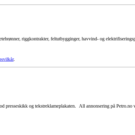
tebrønner, riggkontrakter, feltutbygginger, havvind- og elektrifisering
psvilkår
.
od presseskikk og tekstreklameplakaten. All annonsering på Petro.no vil