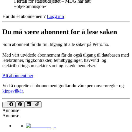
Flertall for statsbudsjettet – MDG har fått
«oljekommisjon»
Har du et abonnement?
Logg inn
Du må være abonnent for å lese saken
Som abonnent får du full tilgang til alle saker på Petro.no.
Med vårt utvidede abonnement får du også tilgang til databasen med
letebrønner, riggkontrakter, feltutbygginger, havvind- og
elektrifiseringsprosjekter samt uønskede hendelser.
Bli abonnent her
Ved å opprette et abonnement godtar du våre
personvernregler
og
kjøpsvilkår
.
Annonse
Annonse