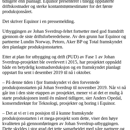
tidligere enn planlagt. Equinor presenterer i tillegg oppdaterte
driftskostnader og sterke kontantstrømestimater for det første
produksjonsåret.
Det skriver Equinor i en pressemelding.
Utbyggingen av Johan Sverdrup-feltet fortsetter med god framdrift
gjennom de siste driftsforberedelsene. Av den grunn har Equinor og
partnerne Lundin Norway, Petoro, Aker BP og Total framskyndet
den planlagte produksjonsstarten.
Etter at plan for utbygging og drift (PUD) av Fase 1 av Johan
Sverdrup-prosjektet ble overlevert i 2015, har prosjektet oppnådd
både en betydelig kostnadsreduksjon og en framskyndet planlagt
oppstart fra sent i desember 2019 til nå i oktober.
– På denne tiden i fjor framskyndet vi den forventede
produksjonsstarten på Johan Sverdrup til november 2019. Når vi nå
går inn i den siste etappen av prosjektet, mener vi at det er mulig å
starte produksjonen inntil én måned tidligere, sier Anders Opedal,
konserndirektør for Teknologi, prosjekter og boring i Equinor.
– Det at vi er i en posisjon til å kunne framskynde
produksjonsstarten i et mega-prosjekt som dette, viser den høye
kvaliteten på gjennomføringen av Johan Sverdrup-utbyggingen.
Dette skyldes i stor grad det tette samarbeidet med våre partnere og