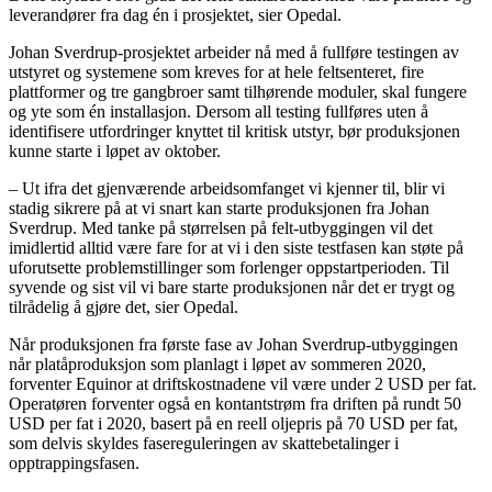
leverandører fra dag én i prosjektet, sier Opedal.
Johan Sverdrup-prosjektet arbeider nå med å fullføre testingen av
utstyret og systemene som kreves for at hele feltsenteret, fire
plattformer og tre gangbroer samt tilhørende moduler, skal fungere
og yte som én installasjon. Dersom all testing fullføres uten å
identifisere utfordringer knyttet til kritisk utstyr, bør produksjonen
kunne starte i løpet av oktober.
– Ut ifra det gjenværende arbeidsomfanget vi kjenner til, blir vi
stadig sikrere på at vi snart kan starte produksjonen fra Johan
Sverdrup. Med tanke på størrelsen på felt-utbyggingen vil det
imidlertid alltid være fare for at vi i den siste testfasen kan støte på
uforutsette problemstillinger som forlenger oppstartperioden. Til
syvende og sist vil vi bare starte produksjonen når det er trygt og
tilrådelig å gjøre det, sier Opedal.
Når produksjonen fra første fase av Johan Sverdrup-utbyggingen
når platåproduksjon som planlagt i løpet av sommeren 2020,
forventer Equinor at driftskostnadene vil være under 2 USD per fat.
Operatøren forventer også en kontantstrøm fra driften på rundt 50
USD per fat i 2020, basert på en reell oljepris på 70 USD per fat,
som delvis skyldes fasereguleringen av skattebetalinger i
opptrappingsfasen.