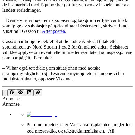
de i samarbeid med Equinor har økt frekvensen av inspeksjoner av
landets rørledninger.
– Denne vurderingen er risikobasert og bakgrunn er føre var tiltak
som følge av sabotasjer på rørledninger i Østersjøen, skriver Randi
Viksund i Gassco til
Aftenposten.
Gassco har tidligere bekreftet at de hadde iverksatt tiltak etter
sprengingen av Nord Stream 1 og 2 for én måned siden. Selskapet
vil ikke opplyse om eventuelle funn eller resultater fra inspeksjonene
som har pågått i flere uker.
– Vi har også tett dialog om situasjonen med norske
sikringsmyndigheter og tilsvarende myndigheter i landene vi har
mottaksterminaler, opplyser Viksund.
Annonse
Annonse
Petro.no arbeider etter Vær varsom-plakatens regler for
god presseskikk og tekstreklameplakaten. All