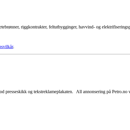
tebrønner, riggkontrakter, feltutbygginger, havvind- og elektrifisering
psvilkår
.
od presseskikk og tekstreklameplakaten. All annonsering på Petro.no vil