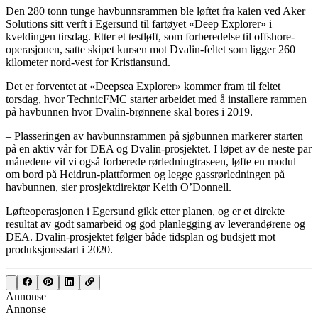
Den 280 tonn tunge havbunnsrammen ble løftet fra kaien ved Aker
Solutions sitt verft i Egersund til fartøyet «Deep Explorer» i
kveldingen tirsdag. Etter et testløft, som forberedelse til offshore-
operasjonen, satte skipet kursen mot Dvalin-feltet som ligger 260
kilometer nord-vest for Kristiansund.
Det er forventet at «Deepsea Explorer» kommer fram til feltet
torsdag, hvor TechnicFMC starter arbeidet med å installere rammen
på havbunnen hvor Dvalin-brønnene skal bores i 2019.
– Plasseringen av havbunnsrammen på sjøbunnen markerer starten
på en aktiv vår for DEA og Dvalin-prosjektet. I løpet av de neste par
månedene vil vi også forberede rørledningtraseen, løfte en modul
om bord på Heidrun-plattformen og legge gassrørledningen på
havbunnen, sier prosjektdirektør Keith O’Donnell.
Løfteoperasjonen i Egersund gikk etter planen, og er et direkte
resultat av godt samarbeid og god planlegging av leverandørene og
DEA. Dvalin-prosjektet følger både tidsplan og budsjett mot
produksjonsstart i 2020.
Annonse
Annonse