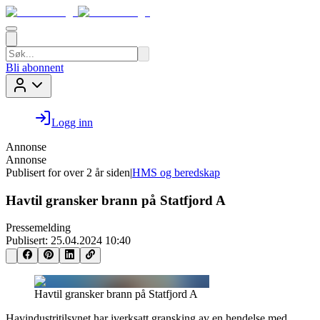
Bli abonnent
Logg inn
Annonse
Annonse
Publisert for
over 2 år siden
|
HMS og beredskap
Havtil gransker brann på Statfjord A
Pressemelding
Publisert:
25.04.2024 10:40
Havtil gransker brann på Statfjord A
Havindustritilsynet har iverksatt gransking av en hendelse med