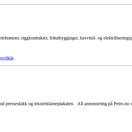
tebrønner, riggkontrakter, feltutbygginger, havvind- og elektrifisering
psvilkår
.
od presseskikk og tekstreklameplakaten. All annonsering på Petro.no vil