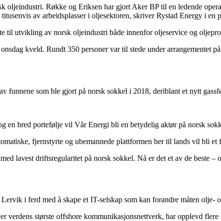
rsk oljeindustri. Røkke og Eriksen har gjort Aker BP til en ledende ope
t titusenvis av arbeidsplasser i oljesektoren, skriver Rystad Energy i en
 til utvikling av norsk oljeindustri både innenfor oljeservice og oljep
ang onsdag kveld. Rundt 350 personer var til stede under arrangementet 
funnene som ble gjort på norsk sokkel i 2018, deriblant et nytt gassfel
 en bred portefølje vil Vår Energi bli en betydelig aktør på norsk sokk
atiske, fjernstyrte og ubemannede plattformen her til lands vil bli et fo
de med lavest driftsregularitet på norsk sokkel. Nå er det et av de best
rvik i ferd med å skape et IT-selskap som kan forandre måten olje- og
r verdens største offshore kommunikasjonsnettverk, har opplevd flere å