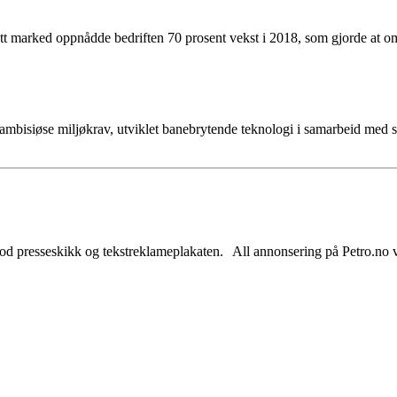
tt marked oppnådde bedriften 70 prosent vekst i 2018, som gjorde at oms
mbisiøse miljøkrav, utviklet banebrytende teknologi i samarbeid med si
od presseskikk og tekstreklameplakaten. All annonsering på Petro.no vil