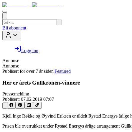
Bli abonnent
Logg inn
Annonse
Annonse
Publisert for
over 7 år siden
|
Featured
Her er årets Gullkronen-vinnere
Pressemelding
Publisert:
07.02.2019 07:07
Kjell Inge Røkke og Øyvind Eriksen er tildelt Rystad Energys årlige hed
Prisen ble overrukket under Rystad Energys årlige arrangement Gullkr