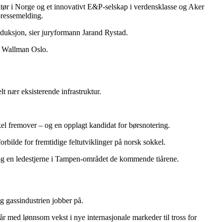
ratør i Norge og et innovativt E&P-selskap i verdensklasse og Aker
 pressemelding.
roduksjon, sier juryformann Jarand Rystad.
på Wallman Oslo.
t nær eksisterende infrastruktur.
el fremover – og en opplagt kandidat for børsnotering.
rbilde for fremtidige feltutviklinger på norsk sokkel.
e – og en ledestjerne i Tampen-området de kommende tiårene.
 gassindustrien jobber på.
r med lønnsom vekst i nye internasjonale markeder til tross for