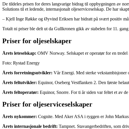
De tildeles prisen for deres langvarige bidrag til oppbygningen av no
Solutions til et ledende, internasjonalt oljeserviceselskap. De har skap
– Kjell Inge Røkke og Øyvind Eriksen har bidratt på svært positiv måte
Totalt ni priser ble delt ut da Gullkronen gikk av stabelen for 11. g
Priser for oljeselskaper
Årets leteselskap:
OMV Norway. Selskapet er operatør for en tredel av 
Foto: Rystad Energy
Årets forretningsutvikler:
Vår Energi. Med sterke vekstambisjoner og
Årets feltutvikler:
Equinor, Oseberg Vestflanken 2. Den første helautom
Årets feltoperatør:
Equinor, Snorre. For ti år siden var feltet et av 
Priser for oljeserviceselskaper
Årets nykommer:
Cognite. Med Aker ASA i ryggen er John Markus Le
Årets internasjonale bedrift:
Tampnet. Stavangerbedriften, som drive