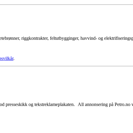
tebrønner, riggkontrakter, feltutbygginger, havvind- og elektrifisering
psvilkår
.
od presseskikk og tekstreklameplakaten. All annonsering på Petro.no vil