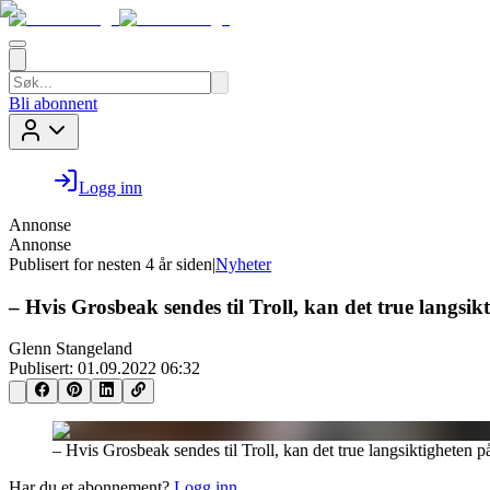
Bli abonnent
Logg inn
Annonse
Annonse
Publisert for
nesten 4 år siden
|
Nyheter
– Hvis Grosbeak sendes til Troll, kan det true langsi
Glenn Stangeland
Publisert:
01.09.2022 06:32
– Hvis Grosbeak sendes til Troll, kan det true langsiktigheten 
Har du et abonnement?
Logg inn