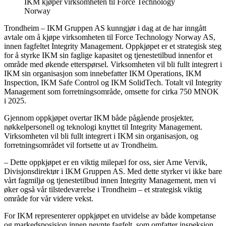
IKM kjøper virksomheten til Force Technology
Norway
Trondheim – IKM Gruppen AS kunngjør i dag at de har inngått
avtale om å kjøpe virksomheten til Force Technology Norway AS,
innen fagfeltet Integrity Management. Oppkjøpet er et strategisk steg
for å styrke IKM sin faglige kapasitet og tjenestetilbud innenfor et
område med økende etterspørsel. Virksomheten vil bli fullt integrert i
IKM sin organisasjon som innebefatter IKM Operations, IKM
Inspection, IKM Safe Control og IKM SolidTech. Totalt vil Integrity
Management som forretningsområde, omsette for cirka 750 MNOK
i 2025.
Gjennom oppkjøpet overtar IKM både pågående prosjekter,
nøkkelpersonell og teknologi knyttet til Integrity Management.
Virksomheten vil bli fullt integrert i IKM sin organisasjon, og
forretningsområdet vil fortsette ut av Trondheim.
– Dette oppkjøpet er en viktig milepæl for oss, sier Arne Vervik,
Divisjonsdirektør i IKM Gruppen AS. Med dette styrker vi ikke bare
vårt fagmiljø og tjenestetilbud innen Integrity Management, men vi
øker også vår tilstedeværelse i Trondheim – et strategisk viktig
område for vår videre vekst.
For IKM representerer oppkjøpet en utvidelse av både kompetanse
og markedsposisjon innen nevnte fagfelt, som omfatter inspeksjon,