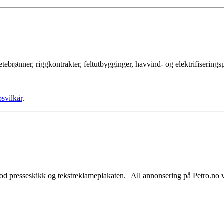
tebrønner, riggkontrakter, feltutbygginger, havvind- og elektrifisering
psvilkår
.
od presseskikk og tekstreklameplakaten. All annonsering på Petro.no vil