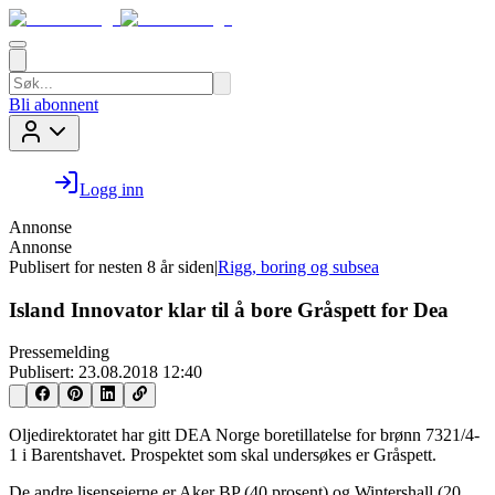
Bli abonnent
Logg inn
Annonse
Annonse
Publisert for
nesten 8 år siden
|
Rigg, boring og subsea
Island Innovator klar til å bore Gråspett for Dea
Pressemelding
Publisert:
23.08.2018 12:40
Oljedirektoratet har gitt DEA Norge boretillatelse for brønn 7321/4-
1 i Barentshavet. Prospektet som skal undersøkes er Gråspett.
De andre lisenseierne er Aker BP (40 prosent) og Wintershall (20