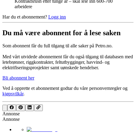
Kontraktsrush etter tunge år – skal leie inn 600-700
arbeidere
Har du et abonnement?
Logg inn
Du må være abonnent for å lese saken
Som abonnent får du full tilgang til alle saker på Petro.no.
Med vårt utvidede abonnement får du også tilgang til databasen med
letebrønner, riggkontrakter, feltutbygginger, havvind- og
elektrifiseringsprosjekter samt uønskede hendelser.
Bli abonnent her
Ved å opprette et abonnement godtar du våre
personvernregler
og
kjøpsvilkår
.
Annonse
Annonse