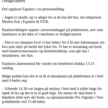
i boligkvarteret.
Det opplyser Equinor i en pressemelding.
– Ingen er skadd, og vi sørger for at de har det bra, sier talsperson
Morten Eek i Equinor til NTB.
Røykutviklingen oppsto i prosessanlegget på plattformen, noe som
innebærer at det ikke er i nærheten av boligkvarteret.
– Det er en situasjon hvor vi har behov for å få mer informasjon om
hva som skjer på stedet det ryker fra. Vi har et innsatslag om bord,
med brannvernressurser og helseberedskap, som går inn i
situasjonen, sier han.
Equinors alarmsentral ble varslet om hendelsen klokka 13.15
onsdag.
Ifølge politiet kan det se ut til at situasjonen på plattformen er i ferd
med å bedre seg.
– Allerede 14.30 var fargen på røyken i ferd med å skifte farge fra
mørk til lys og det er jo et godt tegn. De mener de skal klare å
håndtere dette selv der borte, sa operasjonsleder Per Algerøy i Vest
politidistrikt ved 15.40-tiden.