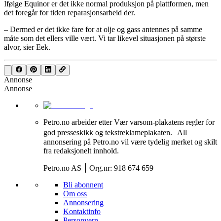
Ifølge Equinor er det ikke normal produksjon på plattformen, men
det foregår for tiden reparasjonsarbeid der.
– Dermed er det ikke fare for at olje og gass antennes på samme
måte som det ellers ville vært. Vi tar likevel situasjonen på største
alvor, sier Eek.
Annonse
Annonse
Petro.no arbeider etter Vær varsom-plakatens regler for
god presseskikk og tekstreklameplakaten. All
annonsering på Petro.no vil være tydelig merket og skilt
fra redaksjonelt innhold.
Petro.no AS ⎮ Org.nr: 918 674 659
Bli abonnent
Om oss
Annonsering
Kontaktinfo
Personvern