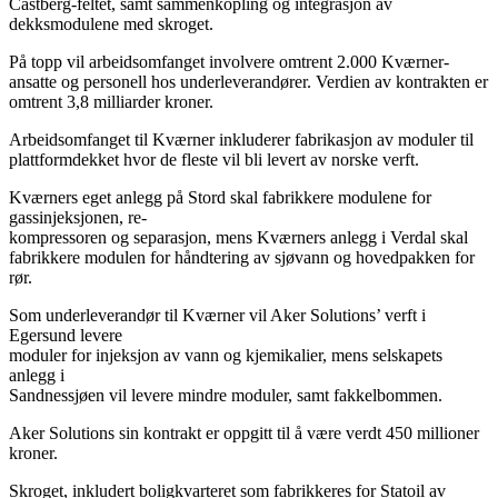
Castberg-feltet, samt sammenkopling og integrasjon av
dekksmodulene med skroget.
På topp vil arbeidsomfanget involvere omtrent 2.000 Kværner-
ansatte og personell hos underleverandører. Verdien av kontrakten er
omtrent 3,8 milliarder kroner.
Arbeidsomfanget til Kværner inkluderer fabrikasjon av moduler til
plattformdekket hvor de fleste vil bli levert av norske verft.
Kværners eget anlegg på Stord skal fabrikkere modulene for
gassinjeksjonen, re-
kompressoren og separasjon, mens Kværners anlegg i Verdal skal
fabrikkere modulen for håndtering av sjøvann og hovedpakken for
rør.
Som underleverandør til Kværner vil Aker Solutions’ verft i
Egersund levere
moduler for injeksjon av vann og kjemikalier, mens selskapets
anlegg i
Sandnessjøen vil levere mindre moduler, samt fakkelbommen.
Aker Solutions sin kontrakt er oppgitt til å være verdt 450 millioner
kroner.
Skroget, inkludert boligkvarteret som fabrikkeres for Statoil av