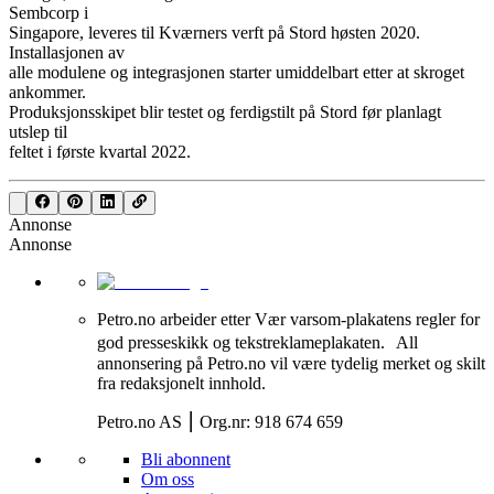
Sembcorp i
Singapore, leveres til Kværners verft på Stord høsten 2020.
Installasjonen av
alle modulene og integrasjonen starter umiddelbart etter at skroget
ankommer.
Produksjonsskipet blir testet og ferdigstilt på Stord før planlagt
utslep til
feltet i første kvartal 2022.
Annonse
Annonse
Petro.no arbeider etter Vær varsom-plakatens regler for
god presseskikk og tekstreklameplakaten. All
annonsering på Petro.no vil være tydelig merket og skilt
fra redaksjonelt innhold.
Petro.no AS ⎮ Org.nr: 918 674 659
Bli abonnent
Om oss