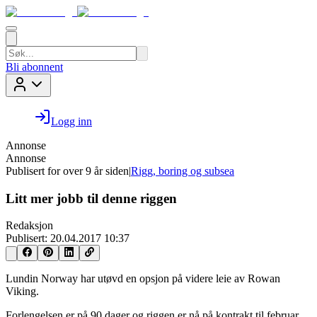
Bli abonnent
Logg inn
Annonse
Annonse
Publisert for
over 9 år siden
|
Rigg, boring og subsea
Litt mer jobb til denne riggen
Redaksjon
Publisert:
20.04.2017 10:37
Lundin Norway har utøvd en opsjon på videre leie av Rowan
Viking.
Forlengelsen er på 90 dager og riggen er nå på kontrakt til februar