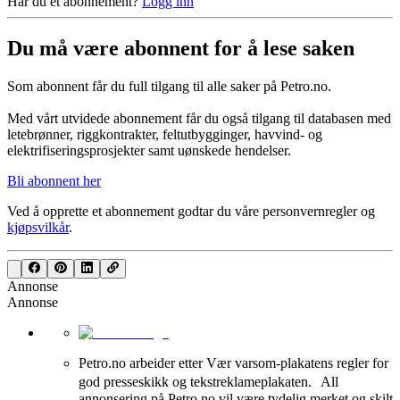
Har du et abonnement?
Logg inn
Du må være abonnent for å lese saken
Som abonnent får du full tilgang til alle saker på Petro.no.
Med vårt utvidede abonnement får du også tilgang til databasen med
letebrønner, riggkontrakter, feltutbygginger, havvind- og
elektrifiseringsprosjekter samt uønskede hendelser.
Bli abonnent her
Ved å opprette et abonnement godtar du våre
personvernregler
og
kjøpsvilkår
.
Annonse
Annonse
Petro.no arbeider etter Vær varsom-plakatens regler for
god presseskikk og tekstreklameplakaten. All
annonsering på Petro.no vil være tydelig merket og skilt