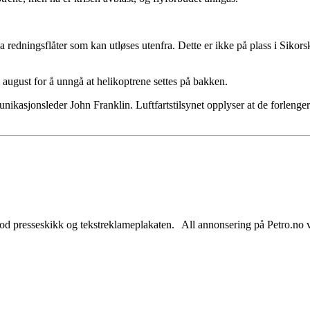
 redningsflåter som kan utløses utenfra. Dette er ikke på plass i Sikors
 i august for å unngå at helikoptrene settes på bakken.
nikasjonsleder John Franklin. Luftfartstilsynet opplyser at de forlenge
od presseskikk og tekstreklameplakaten. All annonsering på Petro.no vil