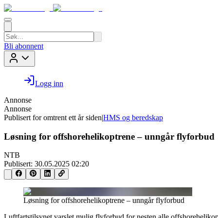
Bli abonnent
Logg inn
Annonse
Annonse
Publisert for
omtrent ett år siden
|
HMS og beredskap
Løsning for offshorehelikoptrene – unngår flyforbud
NTB
Publisert:
30.05.2025 02:20
Løsning for offshorehelikoptrene – unngår flyforbud
Luftfartstilsynet varslet mulig flyforbud for nesten alle offshorehelik