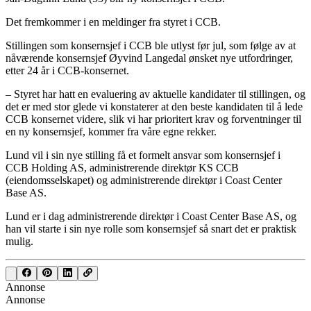
Det fremkommer i en meldinger fra styret i CCB.
Stillingen som konsernsjef i CCB ble utlyst før jul, som følge av at
nåværende konsernsjef Øyvind Langedal ønsket nye utfordringer,
etter 24 år i CCB-konsernet.
– Styret har hatt en evaluering av aktuelle kandidater til stillingen, og
det er med stor glede vi konstaterer at den beste kandidaten til å lede
CCB konsernet videre, slik vi har prioritert krav og forventninger til
en ny konsernsjef, kommer fra våre egne rekker.
Lund vil i sin nye stilling få et formelt ansvar som konsernsjef i
CCB Holding AS, administrerende direktør KS CCB
(eiendomsselskapet) og administrerende direktør i Coast Center
Base AS.
Lund er i dag administrerende direktør i Coast Center Base AS, og
han vil starte i sin nye rolle som konsernsjef så snart det er praktisk
mulig.
Annonse
Annonse