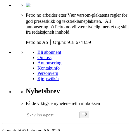
Petro.no arbeider etter Vær varsom-plakatens regler for
god presseskikk og tekstreklameplakaten. All
annonsering på Petro.no vil være tydelig merket og skilt
fra redaksjonelt innhold.
Petro.no AS ⎮ Org.nr: 918 674 659
Bli abonnent
Om oss
Annonsering
Kontaktinfo
Personvern
Kjøpsvilkår
Nyhetsbrev
Få de viktigste nyhetene rett i innboksen
Copyright
©
Petro.no AS
2026