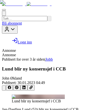
Bli abonnent
Logg inn
Annonse
Annonse
Publisert for
over 3 år siden
|
Jobb
Lund blir ny konsernsjef i CCB
John Økland
Publisert:
30.01.2023 04:49
Lund blir ny konsernsjef i CCB
Jan-Dagfinn Lund (53) blir ny konsernsjef i CCB.