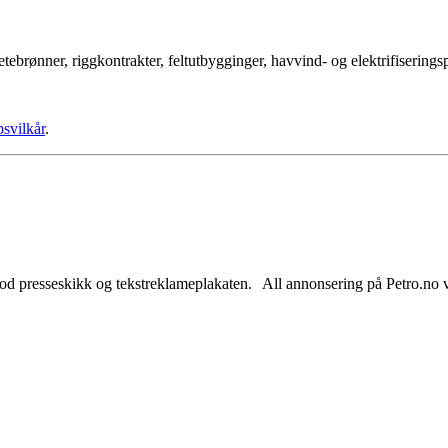
tebrønner, riggkontrakter, feltutbygginger, havvind- og elektrifisering
psvilkår
.
od presseskikk og tekstreklameplakaten. All annonsering på Petro.no vil