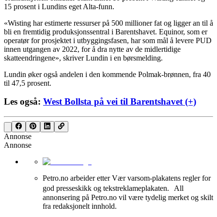
15 prosent i Lundins eget Alta-funn.
«Wisting har estimerte ressurser på 500 millioner fat og ligger an til å
bli en fremtidig produksjonssentral i Barentshavet. Equinor, som er
operatør for prosjektet i utbyggingsfasen, har som mål å levere PUD
innen utgangen av 2022, for å dra nytte av de midlertidige
skatteendringene», skriver Lundin i en børsmelding.
Lundin øker også andelen i den kommende Polmak-brønnen, fra 40
til 47,5 prosent.
Les også:
West Bollsta på vei til Barentshavet (+)
Annonse
Annonse
Petro.no arbeider etter Vær varsom-plakatens regler for
god presseskikk og tekstreklameplakaten. All
annonsering på Petro.no vil være tydelig merket og skilt
fra redaksjonelt innhold.