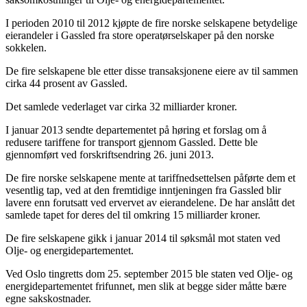
I perioden 2010 til 2012 kjøpte de fire norske selskapene betydelige
eierandeler i Gassled fra store operatørselskaper på den norske
sokkelen.
De fire selskapene ble etter disse transaksjonene eiere av til sammen
cirka 44 prosent av Gassled.
Det samlede vederlaget var cirka 32 milliarder kroner.
I januar 2013 sendte departementet på høring et forslag om å
redusere tariffene for transport gjennom Gassled. Dette ble
gjennomført ved forskriftsendring 26. juni 2013.
De fire norske selskapene mente at tariffnedsettelsen påførte dem et
vesentlig tap, ved at den fremtidige inntjeningen fra Gassled blir
lavere enn forutsatt ved ervervet av eierandelene. De har anslått det
samlede tapet for deres del til omkring 15 milliarder kroner.
De fire selskapene gikk i januar 2014 til søksmål mot staten ved
Olje- og energidepartementet.
Ved Oslo tingretts dom 25. september 2015 ble staten ved Olje- og
energidepartementet frifunnet, men slik at begge sider måtte bære
egne sakskostnader.