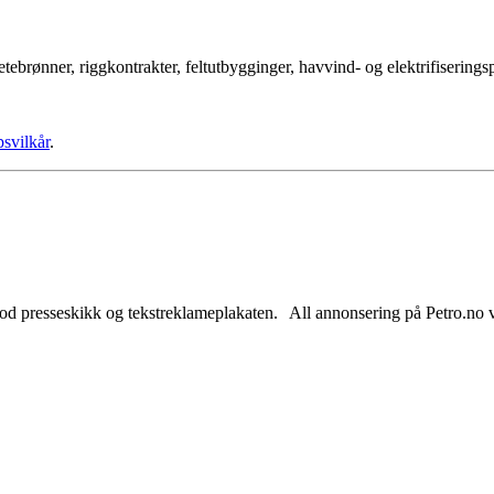
tebrønner, riggkontrakter, feltutbygginger, havvind- og elektrifisering
psvilkår
.
od presseskikk og tekstreklameplakaten. All annonsering på Petro.no vil