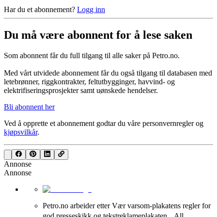
Har du et abonnement?
Logg inn
Du må være abonnent for å lese saken
Som abonnent får du full tilgang til alle saker på Petro.no.
Med vårt utvidede abonnement får du også tilgang til databasen med
letebrønner, riggkontrakter, feltutbygginger, havvind- og
elektrifiseringsprosjekter samt uønskede hendelser.
Bli abonnent her
Ved å opprette et abonnement godtar du våre
personvernregler
og
kjøpsvilkår
.
Annonse
Annonse
Petro.no arbeider etter Vær varsom-plakatens regler for
god presseskikk og tekstreklameplakaten. All