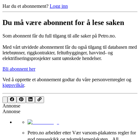
Har du et abonnement?
Logg inn
Du må være abonnent for å lese saken
Som abonnent får du full tilgang til alle saker på Petro.no.
Med vårt utvidede abonnement får du også tilgang til databasen med
letebrønner, riggkontrakter, feltutbygginger, havvind- og
elektrifiseringsprosjekter samt uønskede hendelser.
Bli abonnent her
Ved å opprette et abonnement godtar du våre
personvernregler
og
kjøpsvilkår
.
Annonse
Annonse
Petro.no arbeider etter Vær varsom-plakatens regler for
god presseskikk og tekstreklameplakaten. All