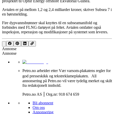
prosjektet til Ophir Energy offshore Ekvatorial Guinea.
Avtalen er på mellom 1,2 og 2,4 milliarder kroner, skriver Subsea 7 i
en børsmelding.
Fire dypvannsbrønner skal knyttes til en subseamanifold og
forbindes med FLNG-fartøyet på feltet. Avtalen omfatter også
inspeksjon, reperasjon og modifikasjoner på systemet som leveres.
Annonse
Annonse
Petro.no arbeider etter Vær varsom-plakatens regler for
god presseskikk og tekstreklameplakaten. All
annonsering på Petro.no vil være tydelig merket og skilt
fra redaksjonelt innhold.
Petro.no AS ⎮ Org.nr: 918 674 659
Bli abonnent
Om oss
Annonsering