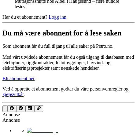
Mutasjonssmitte hos Aibel i Haugesund – flere hundre
testes
Har du et abonnement?
Logg inn
Du må være abonnent for å lese saken
Som abonnent får du full tilgang til alle saker på Petro.no.
Med vårt utvidede abonnement får du også tilgang til databasen med
letebrønner, riggkontrakter, feltutbygginger, havvind- og
elektrifiseringsprosjekter samt uønskede hendelser.
Bli abonnent her
Ved å opprette et abonnement godtar du våre
personvernregler
og
kjøpsvilkår
.
Annonse
Annonse